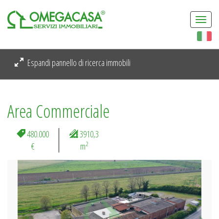
Togg
navi
Espandi pannello di ricerca immobili
Area Commerciale
480.000
3910,3
2
€
m
Previous
Next