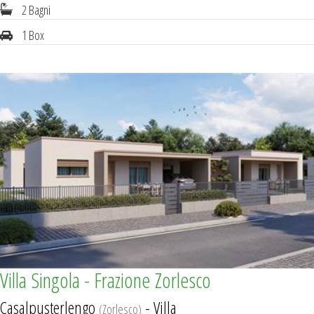
2 Bagni
1 Box
Villa Singola - Frazione Zorlesco
Casalpusterlengo
- Villa
(Zorlesco)