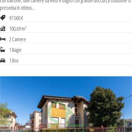
con balcone, due camere da letto e bagno con grande doccia.La soluzione si
presenta in ottimo...
97.000 €
2
100,69 m
2 Camere
1 Bagni
1 Box