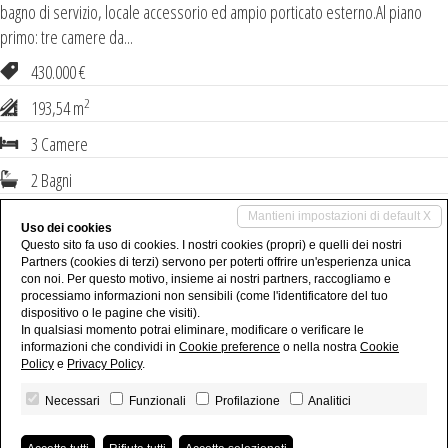
bagno di servizio, locale accessorio ed ampio porticato esterno.Al piano
primo: tre camere da...
430.000 €
2
193,54 m
3 Camere
2 Bagni
1 Box
Mantieni impostazioni di default X
Uso dei cookies
Questo sito fa uso di cookies. I nostri cookies (propri) e quelli dei nostri
Partners (cookies di terzi) servono per poterti offrire un'esperienza unica
con noi. Per questo motivo, insieme ai nostri partners, raccogliamo e
(current)
1
2
3
...
9
processiamo informazioni non sensibili (come l'identificatore del tuo
dispositivo o le pagine che visiti).
In qualsiasi momento potrai eliminare, modificare o verificare le
informazioni che condividi in
Cookie preference
o nella nostra
Cookie
Policy
e
Privacy Policy
.
Necessari
Funzionali
Profilazione
Analitici
Studio Casale sas - P.IVA 04161510963
Privacy Policy
-
Revoca consensi