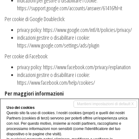
indicazioni per gestire o disabilitare i cookie:
https://support.google.com/accounts/answer/61416?hl=it
Per cookie di Google Doubleclick:
privacy policy: https://www.google.com/intl/it/policies/privacy/
indicazioni gestire o disabilitare i cookie:
https://www.google.com/settings/ads/plugin
Per cookie di Facebook:
privacy policy: https://www.facebook.com/privacy/explanation
indicazioni gestire o disabilitare i cookie:
https://www.facebook.com/help/cookies/
Per maggiori informazioni
Per avere maggiori informazioni, richiedere l’elenco integrale dei diritti
Mantieni impostazioni di default X
Uso dei cookies
dell’interessato e per esercitare i diritti stabiliti dal Regolamento
Questo sito fa uso di cookies. I nostri cookies (propri) e quelli dei nostri
Europeo, potete scrivere al Titolare del trattamento, al seguente
Partners (cookies di terzi) servono per poterti offrire un'esperienza unica
con noi. Per questo motivo, insieme ai nostri partners, raccogliamo e
indirizzo e-mail info@omegacasa.it. Per saperne di più riguardo ai
processiamo informazioni non sensibili (come l'identificatore del tuo
cookie leggete la normativa al seguente link
dispositivo o le pagine che visiti).