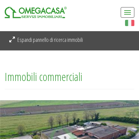
Togg
navi
Espandi pannello di ricerca immobili
Immobili commerciali