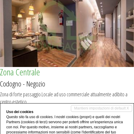
Zona Centrale
Codogno - Negozio
Zona di forte passaggio.Locale ad uso commerciale attualmente adibito a
centro estetico.
Mantieni impostazioni di default X
190.000 €
Uso dei cookies
Questo sito fa uso di cookies. I nostri cookies (propri) e quelli dei nostri
2
204,96 m
Partners (cookies di terzi) servono per poterti offrire un'esperienza unica
con noi. Per questo motivo, insieme ai nostri partners, raccogliamo e
processiamo informazioni non sensibili (come l'identificatore del tuo
4 Bagni