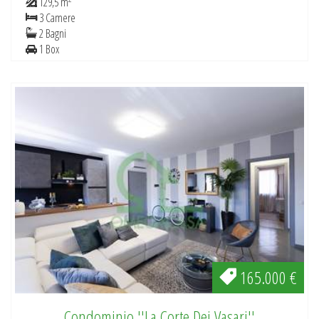
129,5 m
3 Camere
2 Bagni
1 Box
165.000 €
Condominio ''La Corte Dei Vasari''