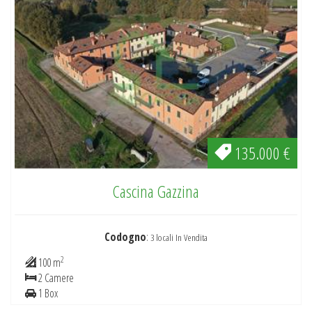
135.000 €
Cascina Gazzina
Codogno
:
3 locali In Vendita
2
100 m
2 Camere
1 Box