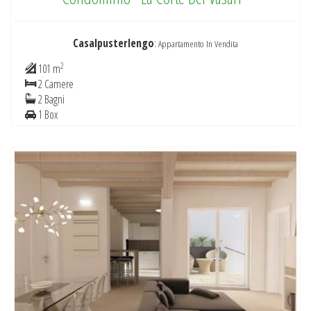
Casalpusterlengo
:
Appartamento In Vendita
2
101 m
2 Camere
2 Bagni
1 Box