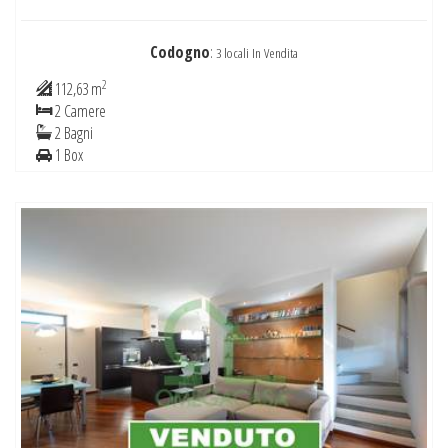
Codogno
:
3 locali In Vendita
2
112,63 m
2 Camere
2 Bagni
1 Box