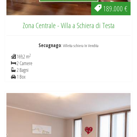
189.000 €
Zona Centrale - Villa a Schiera di Testa
Secugnago
:
Villetta schiera In Vendita
2
169,2 m
2 Camere
2 Bagni
1 Box