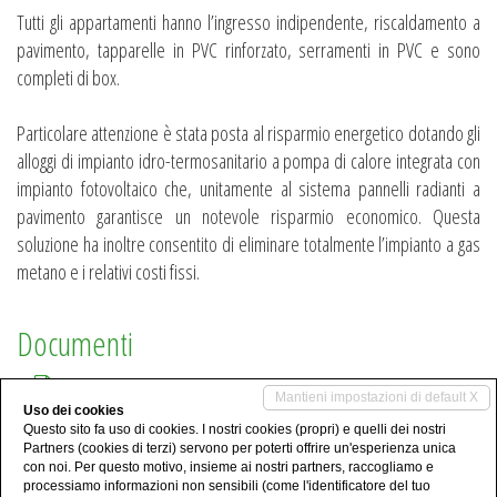
Tutti gli appartamenti hanno l’ingresso indipendente, riscaldamento a
pavimento, tapparelle in PVC rinforzato, serramenti in PVC e sono
completi di box.
Particolare attenzione è stata posta al risparmio energetico dotando gli
alloggi di impianto idro-termosanitario a pompa di calore integrata con
impianto fotovoltaico che, unitamente al sistema pannelli radianti a
pavimento garantisce un notevole risparmio economico. Questa
soluzione ha inoltre consentito di eliminare totalmente l’impianto a gas
metano e i relativi costi fissi.
Documenti
Appartamento_E1_scala_1_100_formatoA3.pdf (166 kb)
Mantieni impostazioni di default X
Uso dei cookies
Condividi
Questo sito fa uso di cookies. I nostri cookies (propri) e quelli dei nostri
Partners (cookies di terzi) servono per poterti offrire un'esperienza unica
Condividi su Whatsapp
con noi. Per questo motivo, insieme ai nostri partners, raccogliamo e
processiamo informazioni non sensibili (come l'identificatore del tuo