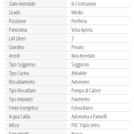
Stato Immobile
In Costruzione
Grado
Medio
Posizione
Periferia
Panorama
Vista Aperta
Lati Liberi
3
Giardino
Privato
Arredi
Non Arredato
Tipo Soggiorno
Soggiorno
Tipo Cucina
Abitabile
Riscaldamento
Autonomo
Tipo Riscaldam.
Pompa di Calore
Tipo Impianto
Pavimento
Fonte Energetica
Fotovoltaico
Acqua Calda
Autonoma a Pannelli
Infissi
PVC Triplo Vetro
Serramenti
Nuovo