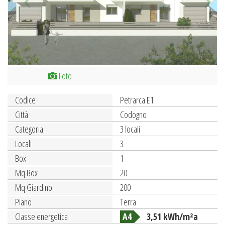
Foto
Codice
Petrarca E1
Città
Codogno
Categoria
3 locali
Locali
3
Box
1
Mq Box
20
Mq Giardino
200
Piano
Terra
Classe energetica
A4
3,51 kWh/m²a