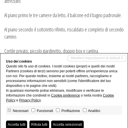
attrezzato.
Al piano primo le tre camere da letto, il balcone ed il bagno padronale.
Al piano secondo il sottotetto rifinito, riscaldato e completo di secondo
camino.
Cortile privato, piccolo giardinetto, doppio box e cantina.
Mantieni impostazioni di default X
Uso dei cookies
Condividi
Questo sito fa uso di cookies. I nostri cookies (propri) e quelli dei nostri
Partners (cookies di terzi) servono per poterti offrire un'esperienza unica
Condividi su Whatsapp
con noi. Per questo motivo, insieme ai nostri partners, raccogliamo e
processiamo informazioni non sensibili (come l'identificatore del tuo
dispositivo o le pagine che visiti).
In qualsiasi momento potrai eliminare, modificare o verificare le
informazioni che condividi in
Cookie preference
o nella nostra
Cookie
Policy
e
Privacy Policy
.
Necessari
Funzionali
Profilazione
Analitici
Studio Casale sas - P.IVA 04161510963
Privacy Policy
-
Revoca consensi
Accetta tutti
Rifiuta tutti
Accetta selezionati