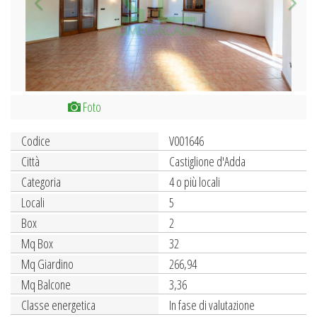
Foto
Codice
V001646
Città
Castiglione d'Adda
Categoria
4 o più locali
Locali
5
Box
2
Mq Box
32
Mq Giardino
266,94
Mq Balcone
3,36
Classe energetica
In fase di valutazione