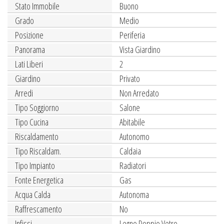
Stato Immobile
Buono
Grado
Medio
Posizione
Periferia
Panorama
Vista Giardino
Lati Liberi
2
Giardino
Privato
Arredi
Non Arredato
Tipo Soggiorno
Salone
Tipo Cucina
Abitabile
Riscaldamento
Autonomo
Tipo Riscaldam.
Caldaia
Tipo Impianto
Radiatori
Fonte Energetica
Gas
Acqua Calda
Autonoma
Raffrescamento
No
Infissi
Legno Doppio Vetro