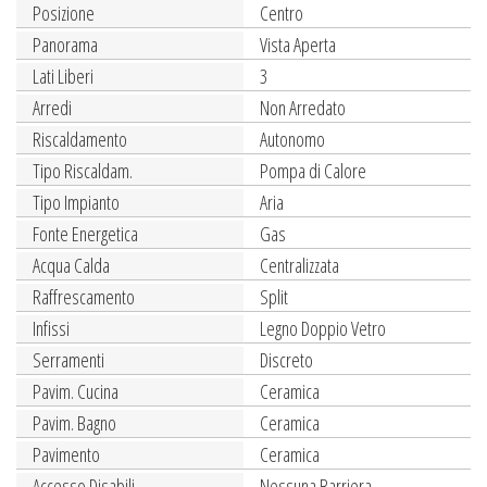
Posizione
Centro
Panorama
Vista Aperta
Lati Liberi
3
Arredi
Non Arredato
Riscaldamento
Autonomo
Tipo Riscaldam.
Pompa di Calore
Tipo Impianto
Aria
Fonte Energetica
Gas
Acqua Calda
Centralizzata
Raffrescamento
Split
Infissi
Legno Doppio Vetro
Serramenti
Discreto
Pavim. Cucina
Ceramica
Pavim. Bagno
Ceramica
Pavimento
Ceramica
Accesso Disabili
Nessuna Barriera