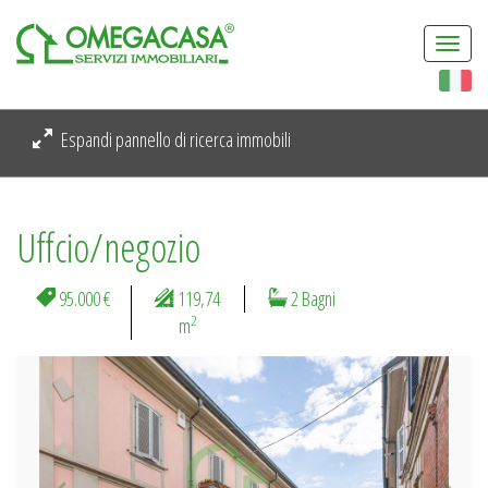
Togg
navi
Espandi pannello di ricerca immobili
Uffcio/negozio
95.000 €
119,74
2 Bagni
2
m
Previous
Next