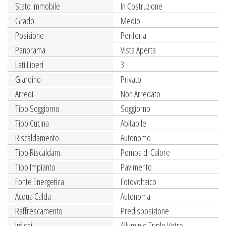
Stato Immobile
In Costruzione
Grado
Medio
Posizione
Periferia
Panorama
Vista Aperta
Lati Liberi
3
Giardino
Privato
Arredi
Non Arredato
Tipo Soggiorno
Soggiorno
Tipo Cucina
Abitabile
Riscaldamento
Autonomo
Tipo Riscaldam.
Pompa di Calore
Tipo Impianto
Pavimento
Fonte Energetica
Fotovoltaico
Acqua Calda
Autonoma
Raffrescamento
Predisposizione
Infissi
Alluminio Triplo Vetro