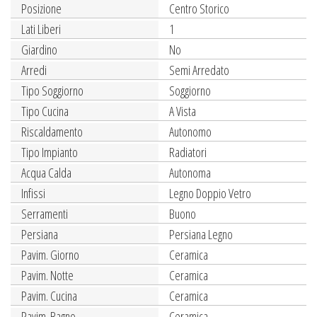
Posizione
Centro Storico
Lati Liberi
1
Giardino
No
Arredi
Semi Arredato
Tipo Soggiorno
Soggiorno
Tipo Cucina
A Vista
Riscaldamento
Autonomo
Tipo Impianto
Radiatori
Acqua Calda
Autonoma
Infissi
Legno Doppio Vetro
Serramenti
Buono
Persiana
Persiana Legno
Pavim. Giorno
Ceramica
Pavim. Notte
Ceramica
Pavim. Cucina
Ceramica
Pavim. Bagno
Ceramica