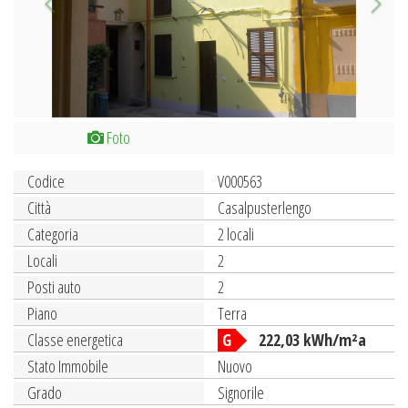
Foto
Codice
V000563
Città
Casalpusterlengo
Categoria
2 locali
Locali
2
Posti auto
2
Piano
Terra
Classe energetica
G
222,03 kWh/m²a
Stato Immobile
Nuovo
Grado
Signorile