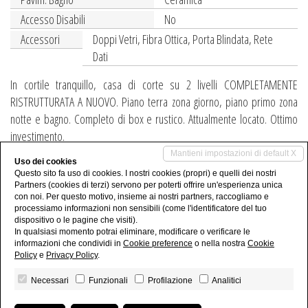
Accesso Disabili
No
Accessori
Doppi Vetri, Fibra Ottica, Porta Blindata, Rete
Dati
In cortile tranquillo, casa di corte su 2 livelli COMPLETAMENTE
RISTRUTTURATA A NUOVO. Piano terra zona giorno, piano primo zona
notte e bagno. Completo di box e rustico. Attualmente locato. Ottimo
investimento.
Mantieni impostazioni di default X
Uso dei cookies
Condividi
Questo sito fa uso di cookies. I nostri cookies (propri) e quelli dei nostri
Partners (cookies di terzi) servono per poterti offrire un'esperienza unica
Condividi su Whatsapp
con noi. Per questo motivo, insieme ai nostri partners, raccogliamo e
processiamo informazioni non sensibili (come l'identificatore del tuo
dispositivo o le pagine che visiti).
In qualsiasi momento potrai eliminare, modificare o verificare le
informazioni che condividi in
Cookie preference
o nella nostra
Cookie
Policy
e
Privacy Policy
.
Necessari
Funzionali
Profilazione
Analitici
Studio Casale sas - P.IVA 04161510963
Privacy Policy
-
Revoca consensi