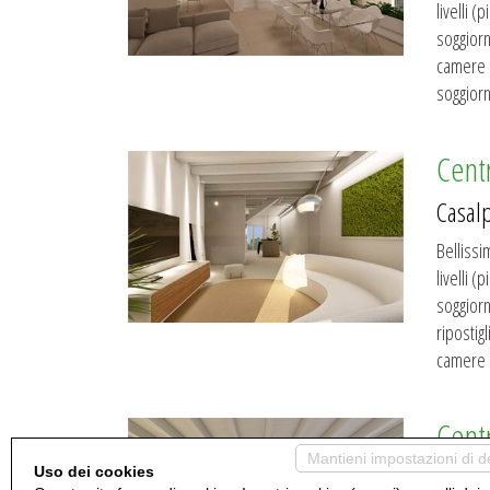
livelli 
soggiorn
camere e
soggiorn
Cent
Casal
Belliss
livelli 
soggiorn
ripostig
camere d
Cent
Mantieni impostazioni di d
Casalp
Uso dei cookies