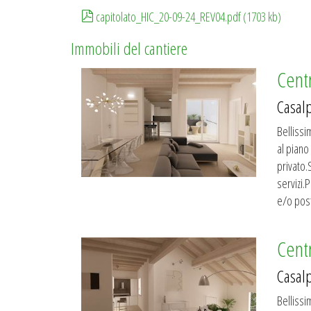
capitolato_HIC_20-09-24_REV04.pdf (1703 kb)
Immobili del cantiere
Cent
Casal
Belliss
al piano
privato.
servizi.P
e/o post
Cent
Casal
Belliss