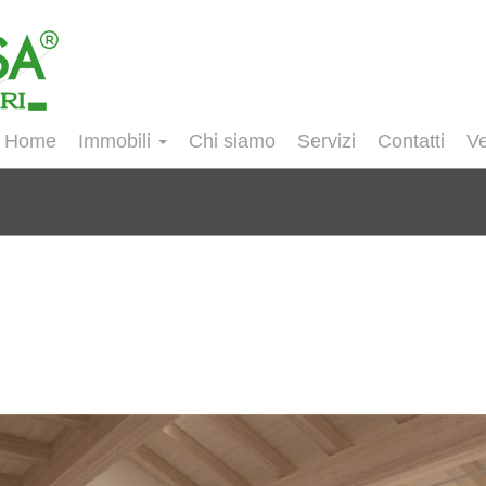
Home
Immobili
Chi siamo
Servizi
Contatti
Ve
N