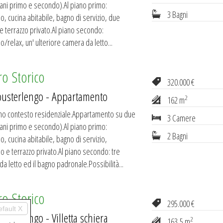
(piani primo e secondo).Al piano primo:
3 Bagni
o, cucina abitabile, bagno di servizio, due
 terrazzo privato.Al piano secondo:
o/relax, un' ulteriore camera da letto...
ro Storico
320.000 €
pusterlengo - Appartamento
2
162 m
imo contesto residenziale.Appartamento su due
3 Camere
(piani primo e secondo).Al piano primo:
2 Bagni
o, cucina abitabile, bagno di servizio,
lio e terrazzo privato.Al piano secondo: tre
a letto ed il bagno padronale.Possibilità...
ro Storico
295.000 €
efault X
usterlengo - Villetta schiera
2
163,5 m