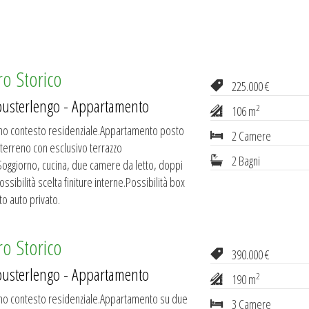
ro Storico
225.000 €
pusterlengo - Appartamento
2
106 m
imo contesto residenziale.Appartamento posto
2 Camere
 terreno con esclusivo terrazzo
2 Bagni
Soggiorno, cucina, due camere da letto, doppi
ossibilità scelta finiture interne.Possibilità box
o auto privato.
ro Storico
390.000 €
pusterlengo - Appartamento
2
190 m
imo contesto residenziale.Appartamento su due
3 Camere