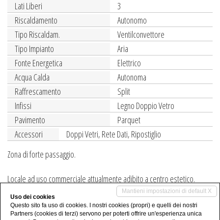
Lati Liberi
3
Riscaldamento
Autonomo
Tipo Riscaldam.
Ventilconvettore
Tipo Impianto
Aria
Fonte Energetica
Elettrico
Acqua Calda
Autonoma
Raffrescamento
Split
Infissi
Legno Doppio Vetro
Pavimento
Parquet
Accessori
Doppi Vetri, Rete Dati, Ripostiglio
Zona di forte passaggio.
Locale ad uso commerciale attualmente adibito a centro estetico.
Mantieni impostazioni di default X
Uso dei cookies
Condividi
Questo sito fa uso di cookies. I nostri cookies (propri) e quelli dei nostri
Partners (cookies di terzi) servono per poterti offrire un'esperienza unica
Condividi su Whatsapp