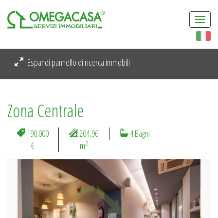
Togg
navi
Espandi pannello di ricerca immobili
Zona Centrale
190.000
204,96
4 Bagni
2
€
m
Previous
Next